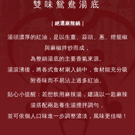
雙味鴛鴦湯底
｜絕選麻辣鍋｜
湯頭濃厚的紅油，是以生薑、蒜頭、蔥、燈籠椒
與麻椒拌炒而成，
為整鍋湯底的主要香氣來源。
湯滾沸後，將各式食材涮入鍋中，食材能充分吸
附香味而不易沾上過多紅油。
貼心小提醒：若想飲用麻辣湯，建議以一匙麻辣
湯搭配兩匙養生湯攪拌調勻，
並可依個人口味進一步調整濃淡，風味更佳呦！