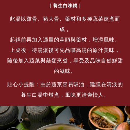
｜養生白味鍋｜
此湯以雞骨、豬大骨、藥材和多種蔬菜熬煮而
成，
起鍋前再加入適量的蒜頭與藥材，增添風味。
上桌後，待湯滾後可先品嚐高湯的原汁美味，
隨後加入蔬菜與菇類烹煮，享受及品味自然鮮甜
的滋味。
貼心小提醒：由於蔬菜容易吸油，建議在清淡的
養生白湯中燉煮，風味更清爽怡人。