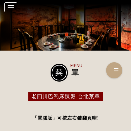
Toggle
navigation
MENU
菜
單
老四川巴蜀麻辣燙-台北菜單
「電腦版」可按左右鍵翻頁唷!