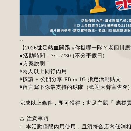
--
【2026世足熱血開踢 #你挺哪一隊？老四川應
●活動時間：7/1-7/30 (不分平假日)
●方案說明：
#兩人以上同行內用
#按讚 + 公開分享 FB or IG 指定活動貼文
#留言寫下你最支持的球隊（歡迎大聲宣告⚽
完成以上條件，即可獲得：世足主題「 應援貢
⚠️ 注意事項
1. 本活動僅限內用使用，且須符合店內低消