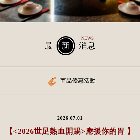
NEWS
最
新
消息
商品優惠活動
2026.07.01
【<2026世足熱血開踢>應援你的胃 】