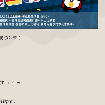
援你的胃 】
）
丸 」乙份
相關規範。